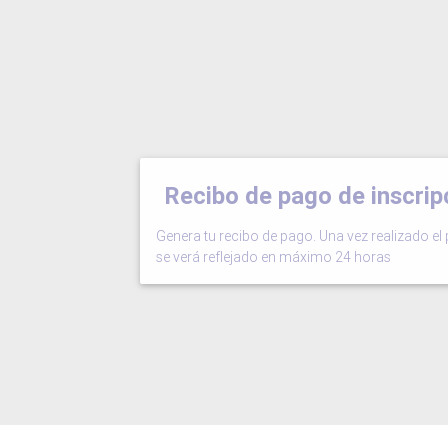
Recibo de pago de inscrip
Genera tu recibo de pago. Una vez realizado el 
se verá reflejado en máximo 24 horas